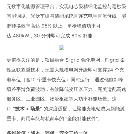
元数字化能源管理平台，实现电芯级精细化监控与毫秒级
智能调度。光伏车棚与储能系统直连充电堆直流母线，能
95%
源转换效率高达
以上，单枪峰值功率可
480kW
30
80%
达
，
分钟即可完成
补能。
S-grid
F-grid
更值得关注的是，项目融合
强化电网、
柔
24
性互联双重技术，无需大规模电网升级即可支撑
个充
10
电车位（含
个重卡快充位）同时运行，通过储能
削峰
填谷
平滑负荷波动，有效降低变压器压力，完美适配高速
服务区、工业园区、物流枢纽等大功率补能场景。这
“
+
”
种
技术
场景
的深度适配，让聚能充电站成为新能源
“
”
重卡、商用车队与私家车的
全能补能伙伴
。
多维价值：降本、环保、安全三位一体