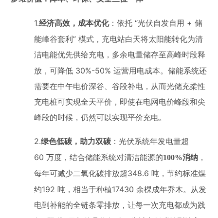
1.
“
+
经济高效，成本优化
：依托
光伏自发自用
储
”
能峰谷套利
模式，充电站白天将太阳能转化为清
洁电能优先供给充电，多余电量储存至高峰时段释
30%-50%
放，可降低
运营用电成本。储能系统还
需要在中午电价深谷、谷段补电，从而光储充柔性
充电桩可实现全天平价，即使在电网电价峰段和尖
峰段的时候，仍然可以实现平价充电。
2.
绿色低碳，助力双碳
：光伏系统年发电量超
60
万度，结合储能系统对清洁能源的
100%消纳
，
348.6
每年可减少二氧化碳排放超
吨，节约标准煤
192
17430
约
吨，相当于种植
余棵成年乔木。从发
电到补能的全链条零排放，让每一次充电都成为践