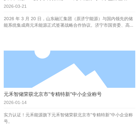
资合作协议
2026-03-21
2026 年 3 月 20 日，山东融汇集团（原济宁能源）与国内领先的储
能系统集成商元禾能源正式签署战略合作协议。济宁市国资委、高新
区招商专班相关领导出席并见证签约。此次合作标志着双方将深度整
合“国企资源+民企技术”，在新能源船舶、重卡快充及零碳园区等领
域展开全方位布局。
元禾智储荣获北京市“专精特新”中小企业称号
2026-01-14
实力认证！元禾能源旗下元禾智储荣获北京市“专精特新”中小企业称
号。