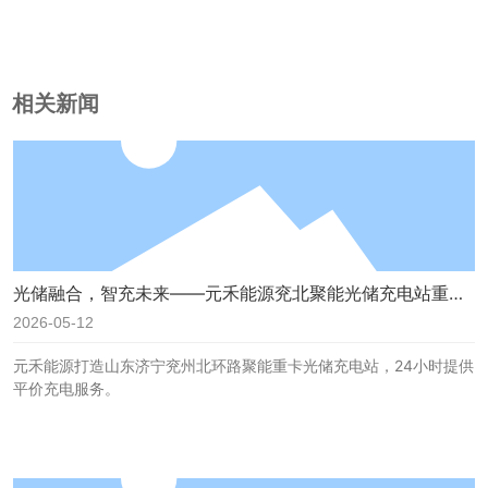
相关新闻
光储融合，智充未来——元禾能源兖北聚能光储充电站重塑
绿色补能新生态
2026-05-12
元禾能源打造山东济宁兖州北环路聚能重卡光储充电站，24小时提供
平价充电服务。