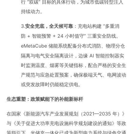
“
”
行
双碳
目标的具体行动，为城市低碳转型注入
持续动力。
3.
“
安全兜底，全天候可靠
：充电站构建
多重消
+
+ 24
”
防
智能预警
小时值守
三重安全防线。
eMetaCube
储能系统配备分布式消防、物理分仓
AI
隔离与电气安全隔离设计，边缘
智能控制器实
时监测温度、烟雾等关键指标，配合严格的安全生
产规范与应急处置预案，确保极端天气、电网波动
或突发故障时仍能稳定供电。
生态重塑：政策赋能下的补能新标杆
2021—2035
在国家《新能源汽车产业发展规划（
年）》
与《关于促进大功率充电设施科学规划建设的通知》等政
策指引下，光储充一体化已成为新型电力系统与绿色交通