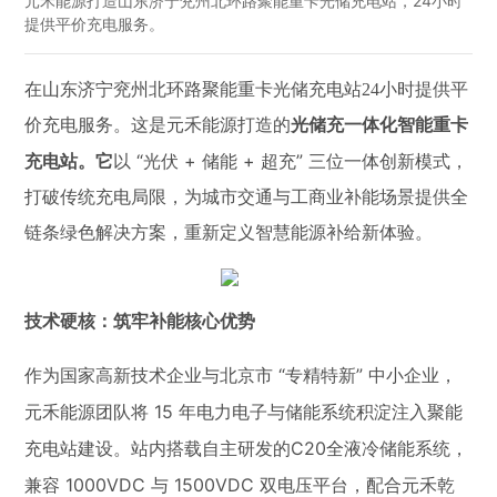
元禾能源打造山东济宁兖州北环路聚能重卡光储充电站，24小时
提供平价充电服务。
在山东济宁兖州北环路聚能重卡光储充电站24小时提供平
价充电服务。这是元禾能源打造的
光储充一体化智能重卡
“
+
+
”
充电站。
它
以
光伏
储能
超充
三位一体创新模式，
打破传统充电局限，为城市交通与工商业补能场景提供全
链条绿色解决方案，重新定义智慧能源补给新体验。
技术硬核：筑牢补能核心优势
“
”
作为国家高新技术企业与北京市
专精特新
中小企业，
15
元禾能源团队将
年电力电子与储能系统积淀注入聚能
C20
充电站建设。站内搭载自主研发的
全液冷储能系统，
1000VDC
1500VDC
兼容
与
双电压平台，配合元禾乾